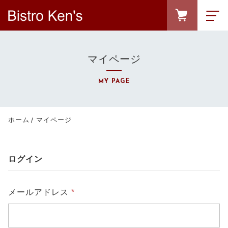
FAVORITE
LOGIN
マイページ
ランキング
RANKING
MY PAGE
セール商品
SALE
キャンペーン
ホーム
マイページ
CAMPAIGN
新着商品
NEW ITEM
ログイン
カテゴリーから探す
CATEGORY
メールアドレス
*
商品一覧
PRODUCTS
最近チェックした商品