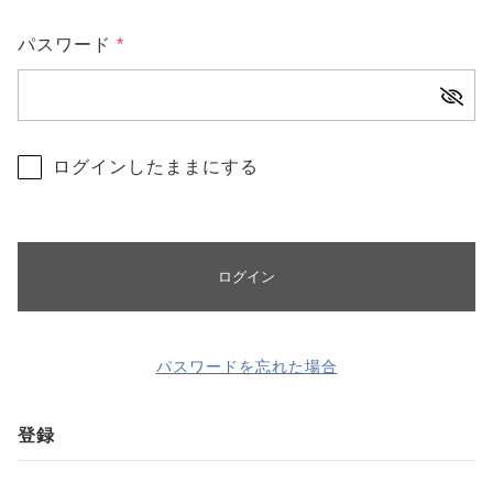
CHECKED PRODUCTS
注文履歴
パスワード
*
ORDER HISTORY
ショッピングガイド
SHOPPING GUIDE
当店について
ログインしたままにする
ABOUT US
お知らせ
NEWS
コンテンツ
ログイン
CONTENT
よくある質問
FAQ
お問い合わせ
パスワードを忘れた場合
CONTACT
登録