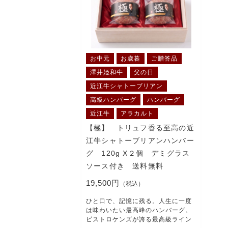
CHECKED PRODUCTS
当店について
お中元
お歳暮
ご贈答品
ABOUT US
澤井姫和牛
父の日
近江牛シャトーブリアン
高級ハンバーグ
ハンバーグ
よくある質問
近江牛
アラカルト
FAQ
【極】 トリュフ香る至高の近
江牛シャトーブリアンハンバー
グ 120g X２個 デミグラス
ソース付き 送料無料
プライバシーポリシ
19,500円
（税込）
ひと口で、記憶に残る。人生に一度
は味わいたい最高峰のハンバーグ。
ビストロケンズが誇る最高級ライン