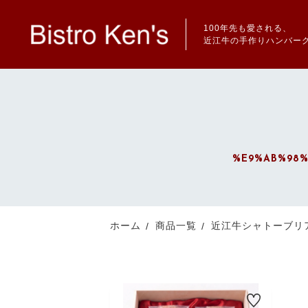
100年先も愛される、
近江牛の手作りハンバー
ランキング
%E9%AB%98%
RANKING
新着商品
ホーム
商品一覧
近江牛シャトーブリ
NEW ITEM
最近チェックした商品